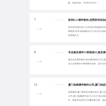
案，电话号码：18380455092！
7
苏州宣传课件设计公司|苏州高端课件定
橙视觉-苏州游戏课件设计公司,对已有
加美观大方。
9
南京动态课件制作,南京课件制作公司,蓝
深入分析教学大纲和教学目标，设计出
11
蓝橙视觉-厦门课堂互动课件设计,厦门
公司,厦门视频课件设计公司,打造出
件，激发学生的学习兴趣和参与度，电话号码