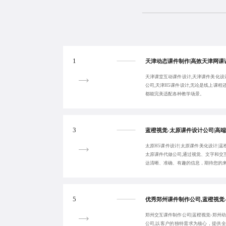
1
天津课堂互动课件设计,天津课件美化设
公司,天津H5课件设计,无论是线上课
都能完美适配各种教学场景。
3
太原H5课件设计|太原课件美化设计|蓝
太原课件代做公司,通过视觉、文字和交
达清晰、准确、有趣的信息，期待您的来电：1
5
郑州交互课件制作公司|蓝橙视觉-郑州
公司,以客户的独特需求为核心，提供